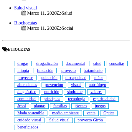
Salud visual
Marzo 11, 2020
Salud
Biochocatas
Marzo 11, 2020
Social
ETIQUETAS
drogas
drogadicción
documental
salud
consultas
miopía
fundación
proyecto
tratamiento
proyectos
población
discapacidad
niños
alteraciones
prevención
visual
nutriólogo
diagnóstico
nutrición
síndrome
valores
comunidad
principios
tecnología
espiritualidad
árbol
plantas
familias
jóvenes
juegos
Moda sostenible
medio ambiente
venta
Óptica
cuidado visual
Salud visual
proyecto Girón
beneficiados