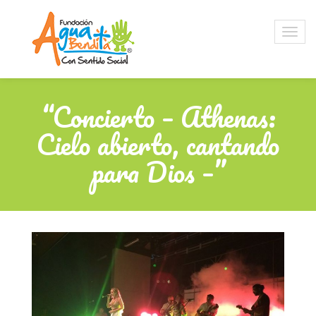
“Concierto – Athenas:
Cielo abierto, cantando
para Dios –”